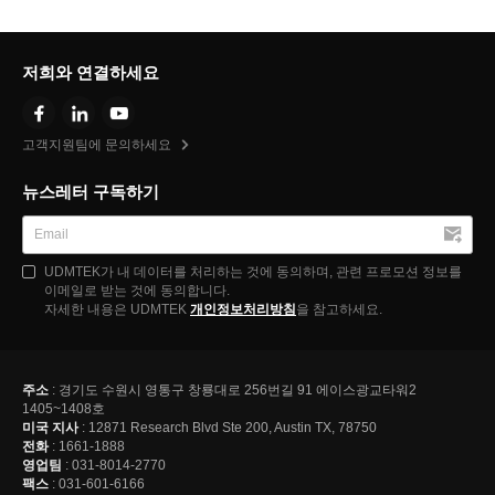
저희와 연결하세요
고객지원팀에 문의하세요
뉴스레터 구독하기
UDMTEK가 내 데이터를 처리하는 것에 동의하며, 관련 프로모션 정보를
이메일로 받는 것에 동의합니다.
자세한 내용은 UDMTEK
개인정보처리방침
을 참고하세요.
주소
: 경기도 수원시 영통구 창룡대로 256번길 91 에이스광교타워2
1405~1408호
미국 지사
: 12871 Research Blvd Ste 200, Austin TX, 78750
전화
: 1661-1888
영업팀
: 031-8014-2770
팩스
: 031-601-6166