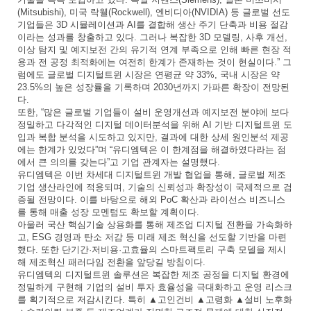
(Mitsubishi),
미국 락웰
(Rockwell),
엔비디아
(NVIDIA)
등 글로벌 선도
기업들은
3D
시뮬레이션과
AI
를 결합해 생산 주기 단축과 비용 절감
이라는 성과를 창출하고 있다
.
그러나 복잡한
3D
모델링
,
사후 개선
,
이상 탐지 및 예지보전 간의 유기적 연계 부족으로 인해 빠른 현장 적
용과 전 공정 최적화에는 여전히 한계가 존재하는 것이 현실이다
.”
그
럼에도 글로벌 디지털트윈 시장은 연평균 약
33%,
국내 시장은 약
23.5%
의 높은 성장률을 기록하며
2030
년까지 가파른 확장이 전망된
다
.
또한
, “
많은 글로벌 기업들이 설비 운영개선과 예지보전 분야에 보다
정밀하고 다각적인 디지털 데이터분석을 위해
AI
기반 디지털트윈 도
입과 복합 분석을 시도하고 있지만
,
결과에 대한 상세 원인분석 제공
에는 한계가 있었다
”
며
“
유디엠텍은 이 한계점을 해결하였다라는 점
에서 큰 의의를 갖는다
”
고 기업 관계자는 설명했다
.
유디엠텍은 이번 차세대 디지털트윈 개발 협업을 통해
,
글로벌 제조
기업 생산라인에 적용되며
,
기술의 신뢰성과 확장성이 국제적으로 검
증될 전망이다
.
이를 바탕으로 해외
PoC
확산과 라이선스 비즈니스
를 통해 매출 성장 모멘텀도 확보할 계획이다
.
아울러 국산 핵심기술 상용화를 통해 제조업 디지털 전환을 가속화하
고
, ESG
경영과 탄소 저감 등 미래 제조 혁신을 선도할 기반을 마련
했다
.
또한 단기간
·
저비용
·
고효율의 스마트팩토리 구축 모델을 제시
해 제조혁신 패러다임 전환을 앞당길 방침이다
.
유디엠텍의 디지털트윈 솔루션은 복잡한 제조 공정을 디지털 환경에
정밀하게 구현해 기업의 설비 투자 효율성을 극대화하고 운영 리스크
를 획기적으로 저감시킨다
.
특히
▲
고인건비
▲
고령화
▲
설비 노후화