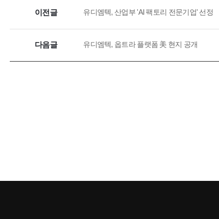
유디엠텍, 산업부 'AI 팩토리 전문기업' 선정
이전글
유디엠텍, 옵트라 플랫폼 美 현지 공개
다음글