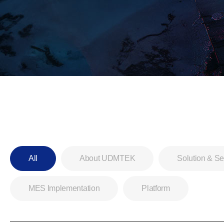
All
About UDMTEK
Solution & Se
MES Implementation
Platform