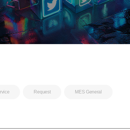
rvice
Request
MES General