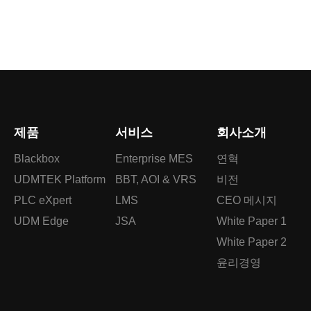
제품
서비스
회사소개
Blackbox
Enterprise MES
연혁
UDMTEK Platform
BBT, AOI & VRS
비전
PLC eXpert
LMS
CEO 메시지
UDM Edge
JSA
White Paper 1
White Paper 2
윤리경영