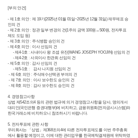
[부의 안건]
- 제 1호 의안 : 제 19기(2025년 01월 01일~2025년 12월 31일) 재무제표 승
인의 건
- 제 2호 의안 : 정관 일부 변경의 건(1주의 금액 100원→500원, 전자투표
제도 도입 등)
- 제 3호 의안 : 주식병합 승인의 건
- 제 4호 의안 : 이사 선임의 건
- 제4-1호 : 사내이사 왕 조셉 유진(WANG JOSEPH YOOJIN) 선임의 건
- 제4-2호 : 사외이사 한관희 선임의 건
- 제 5호 의안 : 감사 선임의 건
- 제5-1호 : 감사 나지원 선임의 건
- 제 6호 의안 : 주식매수선택권 부여의 건
- 제 7호 의안 : 이사 보수한도 승인의 건
- 제 8호 의안 : 감사 보수한도 승인의 건
4. 경영참고사항
상법 제542조의4 등의 관련 법규에 의거 경영참고사항을 당사, 명의개서
대리인(국민은행 증권대행부)에 비치하고, 금융위원회(전자공시시스템)와
한국거래소에 비치하오니 참조하시기 바랍니다.
5. 전자투표에 관한 사항
우리회사는 「상법」제368조의4에 따른 전자투표제도를 이번 주주총회
에서 활용할 예정이고, 이에 대한 관리업무를 한국예탁결제원에 위탁하였