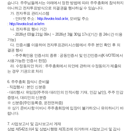
습니다. 주주님들께서는 아래에서 정한 방법에 따라 주주총회에 참석하지
아니하고 전자투표방식으로 의결권을 행사하실 수 있습니다.
가. 전자투표 관리시스템
- 인터텟 주소 :
http://evote.ksd.or.kr,
모바일 주소
:
http://evote.ksd.or.kr/m
나. 전자투표 행사 기간
- 2026년 03월 21일 09시 ~ 2026년 3월 30일 17시(기간 중 24시간 이용
가능)
다. 인증서를 이용하여 전자투표관리시스템에서 주주 본인 확인 후 의
결권 행사
- 주주확인용 인증서의 종류 : 공동인증서 및 민간인증서(K-VOTE에서
사용가능한 인증서 한정)
라. 수정동의안 처리 : 주주총회에서 의안에 관하여 수정동의가 제출되
는 경우 기권으로 처리
6. 주주총회 참석시 준비물
- 직접행사 : 본인 신분증
- 대리행사: 위임장(주주와 대리인의 인적사항 기재, 인감 날인), 주주 인감
증명서, 대리인의 신분증
※ 신분증(주민등록증, 운전면허증)
※ 상기 준비사항 미비시 주주총회장에 입장이 불가하오니 유의하시기 바
랍니다.
7. 사업보고서 및 감사보고서 게재
상법 제542조의4 및 상법시행령 제31조에 의거하여 사업보고서 및 감사